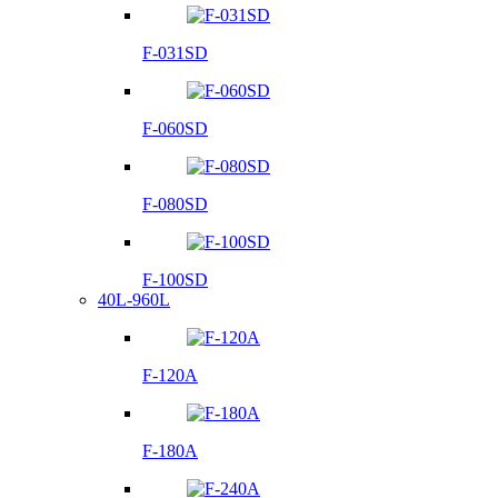
F-031SD
F-060SD
F-080SD
F-100SD
40L-960L
F-120A
F-180A