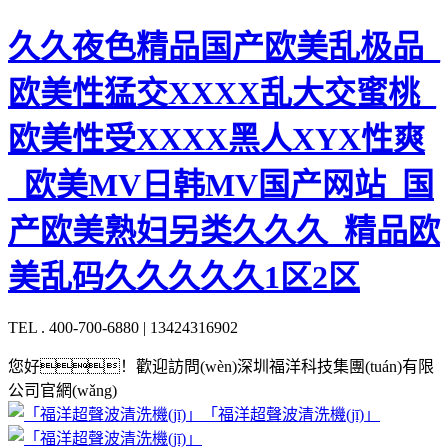
久久夜色精品国产欧美乱极品_
欧美性猛交XXXX乱大交蜜桃_
欧美性受XXXX黑人XYX性爽
_欧美MV日韩MV国产网站_国
产欧美熟妇另类久久久_精品欧
美乱码久久久久久1区2区
TEL . 400-700-6880 | 13424316902
您好！歡迎訪問(wèn)深圳福洋科技集團(tuán)有限
公司官網(wǎng)
「福洋超聲波清洗機(jī)」