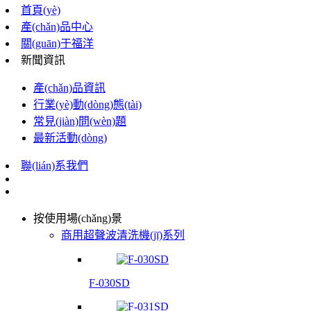
首頁(yè)
產(chǎn)品中心
關(guān)于福洋
新聞資訊
產(chǎn)品資訊
行業(yè)動(dòng)態(tài)
常見(jiàn)問(wèn)題
最新活動(dòng)
聯(lián)系我們
按使用場(chǎng)景
商用超聲波清洗機(jī)系列
F-030SD