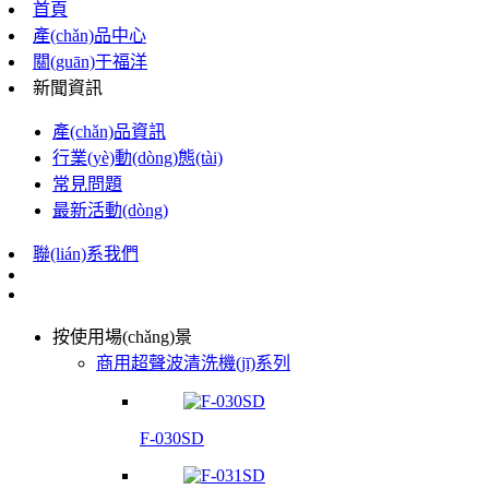
首頁
產(chǎn)品中心
關(guān)于福洋
新聞資訊
產(chǎn)品資訊
行業(yè)動(dòng)態(tài)
常見問題
最新活動(dòng)
聯(lián)系我們
按使用場(chǎng)景
商用超聲波清洗機(jī)系列
F-030SD