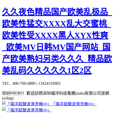
久久夜色精品国产欧美乱极品_
欧美性猛交XXXX乱大交蜜桃_
欧美性受XXXX黑人XYX性爽
_欧美MV日韩MV国产网站_国
产欧美熟妇另类久久久_精品欧
美乱码久久久久久1区2区
TEL . 400-700-6880 | 13424316902
您好！歡迎訪問深圳福洋科技集團(tuán)有限公司官網
(wǎng)
「福洋超聲波清洗機(jī)」