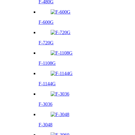
F-480G
F-600G
F-720G
F-1108G
F-1144G
F-3036
F-3048