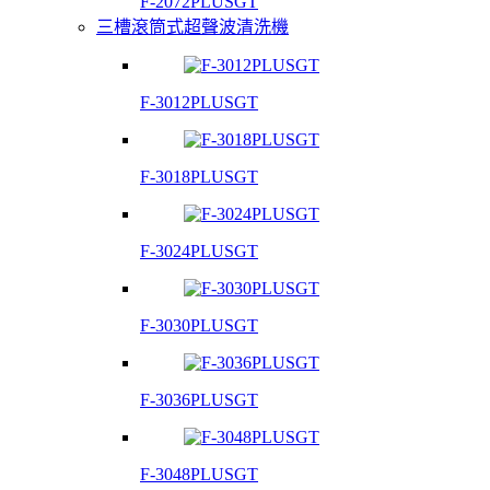
F-2072PLUSGT
三槽滾筒式超聲波清洗機
F-3012PLUSGT
F-3018PLUSGT
F-3024PLUSGT
F-3030PLUSGT
F-3036PLUSGT
F-3048PLUSGT