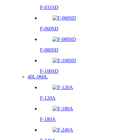
F-031SD
F-060SD
F-080SD
F-100SD
40L-960L
F-120A
F-180A