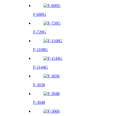
F-600G
F-720G
F-1108G
F-1144G
F-3036
F-3048