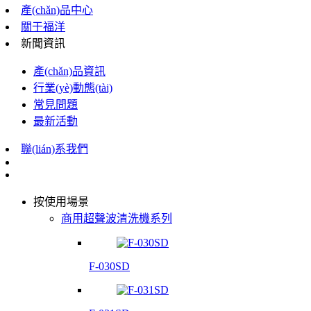
產(chǎn)品中心
關于福洋
新聞資訊
產(chǎn)品資訊
行業(yè)動態(tài)
常見問題
最新活動
聯(lián)系我們
按使用場景
商用超聲波清洗機系列
F-030SD