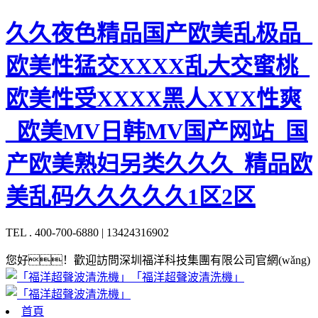
久久夜色精品国产欧美乱极品_
欧美性猛交XXXX乱大交蜜桃_
欧美性受XXXX黑人XYX性爽
_欧美MV日韩MV国产网站_国
产欧美熟妇另类久久久_精品欧
美乱码久久久久久1区2区
TEL . 400-700-6880 | 13424316902
您好！歡迎訪問深圳福洋科技集團有限公司官網(wǎng)
「福洋超聲波清洗機」
首頁