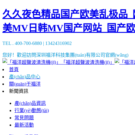
久久夜色精品国产欧美乱极品_欧
美MV日韩MV国产网站_国产
TEL . 400-700-6880 | 13424316902
您好！歡迎訪問深圳福洋科技集團(tuán)有限公司官網(wǎng)
「福洋超聲波清洗機(jī)」
首頁
產(chǎn)品中心
關(guān)于福洋
新聞資訊
產(chǎn)品資訊
行業(yè)動態(tài)
常見問題
最新活動