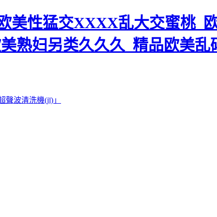
美性猛交XXXX乱大交蜜桃_欧
欧美熟妇另类久久久_精品欧美乱