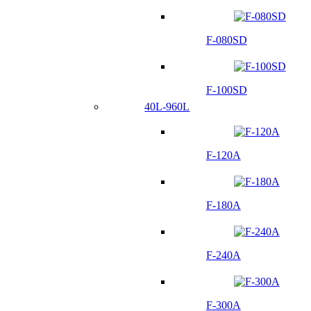
F-080SD
F-100SD
40L-960L
F-120A
F-180A
F-240A
F-300A