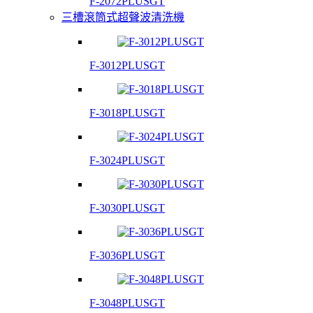
F-2072PLUSGT
三槽滾筒式超聲波清洗機
F-3012PLUSGT
F-3018PLUSGT
F-3024PLUSGT
F-3030PLUSGT
F-3036PLUSGT
F-3048PLUSGT