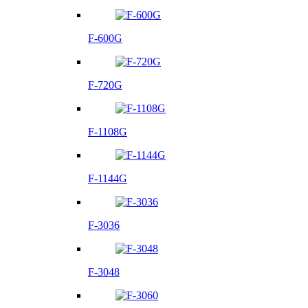
F-600G
F-720G
F-1108G
F-1144G
F-3036
F-3048