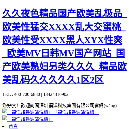
久久夜色精品国产欧美乱极品_
欧美性猛交XXXX乱大交蜜桃_
欧美性受XXXX黑人XYX性爽
_欧美MV日韩MV国产网站_国
产欧美熟妇另类久久久_精品欧
美乱码久久久久久1区2区
TEL . 400-700-6880 | 13424316902
您好！歡迎訪問深圳福洋科技集團有限公司官網(wǎng)
「福洋超聲波清洗機」
首頁