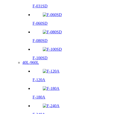
F-031SD
F-060SD
F-080SD
F-100SD
40L-960L
F-120A
F-180A