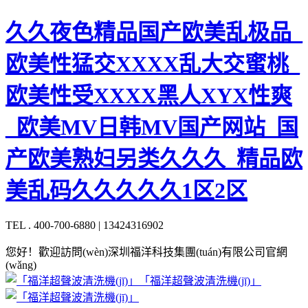
久久夜色精品国产欧美乱极品_
欧美性猛交XXXX乱大交蜜桃_
欧美性受XXXX黑人XYX性爽
_欧美MV日韩MV国产网站_国
产欧美熟妇另类久久久_精品欧
美乱码久久久久久1区2区
TEL . 400-700-6880 | 13424316902
您好！歡迎訪問(wèn)深圳福洋科技集團(tuán)有限公司官網
(wǎng)
「福洋超聲波清洗機(jī)」