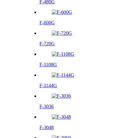
F-480G
F-600G
F-720G
F-1108G
F-1144G
F-3036
F-3048