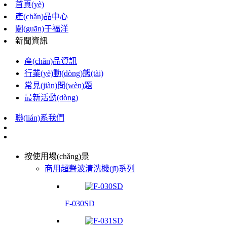
首頁(yè)
產(chǎn)品中心
關(guān)于福洋
新聞資訊
產(chǎn)品資訊
行業(yè)動(dòng)態(tài)
常見(jiàn)問(wèn)題
最新活動(dòng)
聯(lián)系我們
按使用場(chǎng)景
商用超聲波清洗機(jī)系列
F-030SD