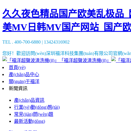
久久夜色精品国产欧美乱极品_欧
美MV日韩MV国产网站_国产
TEL . 400-700-6880 | 13424316902
您好！歡迎訪問(wèn)深圳福洋科技集團(tuán)有限公司官網(wǎn
「福洋超聲波清洗機(jī)」
首頁(yè)
產(chǎn)品中心
關(guān)于福洋
新聞資訊
產(chǎn)品資訊
行業(yè)動(dòng)態(tài)
常見(jiàn)問(wèn)題
最新活動(dòng)