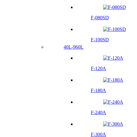
F-080SD
F-100SD
40L-960L
F-120A
F-180A
F-240A
F-300A