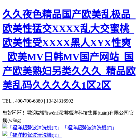
久久夜色精品国产欧美乱极品_
欧美性猛交XXXX乱大交蜜桃_
欧美性受XXXX黑人XYX性爽
_欧美MV日韩MV国产网站_国
产欧美熟妇另类久久久_精品欧
美乱码久久久久久1区2区
TEL . 400-700-6880 | 13424316902
您好！歡迎訪問(wèn)深圳福洋科技集團(tuán)有限公司官
網(wǎng)
「福洋超聲波清洗機(jī)」