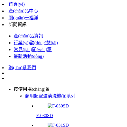
首頁(yè)
產(chǎn)品中心
關(guān)于福洋
新聞資訊
產(chǎn)品資訊
行業(yè)動(dòng)態(tài)
常見(jiàn)問(wèn)題
最新活動(dòng)
聯(lián)系我們
按使用場(chǎng)景
商用超聲波清洗機(jī)系列
F-030SD