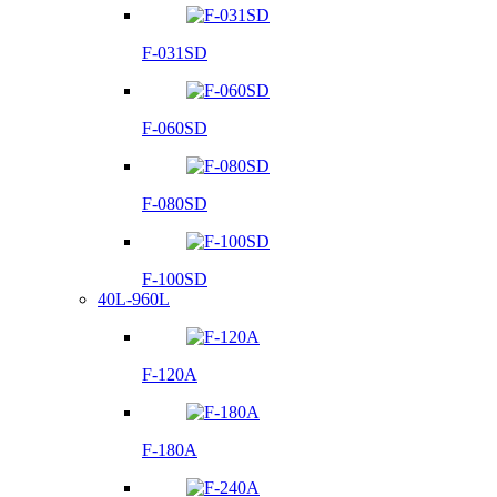
F-031SD
F-060SD
F-080SD
F-100SD
40L-960L
F-120A
F-180A